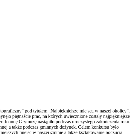
ograficzny” pod tytułem „Najpiękniejsze miejsca w naszej okolicy”.
ęło piętnaście prac, na których uwiecznione zostały najpiękniejsze
yr. Joannę Grymuzę nastąpiło podczas uroczystego zakończenia roku
nnej a także podczas gminnych dożynek. Celem konkursu było
niejszych miejsc w naszej gminie a także kształtowanie poczucia