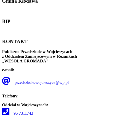
Gmina
Kłodawa
BIP
KONTAKT
Publiczne Przedszkole w Wojcieszycach
z Oddziałem Zamiejscowym w Różankach
„WESOŁA GROMADA"
e-mail:
przedszkole.wojcieszyce@wp.pl
Telefony:
Oddział w Wojcieszycach:
95 7311743