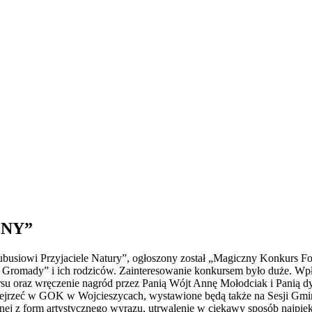
NY”
ubusiowi Przyjaciele Natury”, ogłoszony został „Magiczny Konkurs Fot
 Gromady” i ich rodziców. Zainteresowanie konkursem było duże. Wpłyn
rsu oraz wręczenie nagród przez Panią Wójt Annę Mołodciak i Panią d
bejrzeć w GOK w Wojcieszycach, wystawione będą także na Sesji Gmi
nej z form artystycznego wyrazu, utrwalenie w ciekawy sposób najpięk