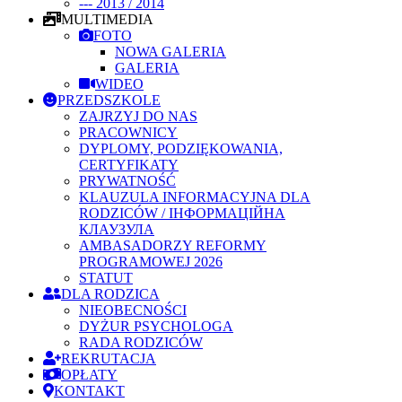
--- 2013 / 2014
MULTIMEDIA
FOTO
NOWA GALERIA
GALERIA
WIDEO
PRZEDSZKOLE
ZAJRZYJ DO NAS
PRACOWNICY
DYPLOMY, PODZIĘKOWANIA,
CERTYFIKATY
PRYWATNOŚĆ
KLAUZULA INFORMACYJNA DLA
RODZICÓW / ІНФОРМАЦІЙНА
КЛАУЗУЛА
AMBASADORZY REFORMY
PROGRAMOWEJ 2026
STATUT
DLA RODZICA
NIEOBECNOŚCI
DYŻUR PSYCHOLOGA
RADA RODZICÓW
REKRUTACJA
OPŁATY
KONTAKT