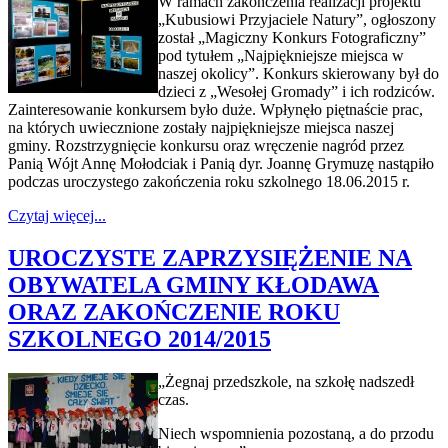
W ramach zakończenia realizacji projektu
„Kubusiowi Przyjaciele Natury”, ogłoszony
został „Magiczny Konkurs Fotograficzny”
pod tytułem „Najpiękniejsze miejsca w
naszej okolicy”. Konkurs skierowany był do
dzieci z „Wesołej Gromady” i ich rodziców.
Zainteresowanie konkursem było duże. Wpłynęło piętnaście prac,
na których uwiecznione zostały najpiękniejsze miejsca naszej
gminy. Rozstrzygnięcie konkursu oraz wręczenie nagród przez
Panią Wójt Annę Mołodciak i Panią dyr. Joannę Grymuzę nastąpiło
podczas uroczystego zakończenia roku szkolnego 18.06.2015 r.
Czytaj więcej...
UROCZYSTE ZAPRZYSIĘŻENIE NA
OBYWATELA GMINY KŁODAWA
ORAZ ZAKOŃCZENIE ROKU
SZKOLNEGO 2014/2015
„Żegnaj przedszkole, na szkołę nadszedł
czas.
Niech wspomnienia pozostaną, a do przodu