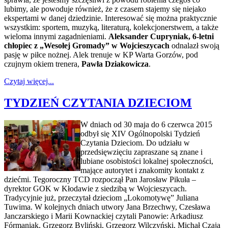
lubimy, ale powoduje również, że z czasem stajemy się niejako
ekspertami w danej dziedzinie. Interesować się można praktycznie
wszystkim: sportem, muzyką, literaturą, kolekcjonerstwem, a także
wieloma innymi zagadnieniami.
Aleksander Cupryniak, 6-letni
chłopiec z „Wesołej Gromady” w Wojcieszycach
odnalazł swoją
pasję w piłce nożnej. Alek trenuje w KP Warta Gorzów, pod
czujnym okiem trenera,
Pawła Dziakowicza
.
Czytaj więcej...
TYDZIEŃ CZYTANIA DZIECIOM
W dniach od 30 maja do 6 czerwca 2015
odbył się XIV Ogólnopolski Tydzień
Czytania Dzieciom. Do udziału w
przedsięwzięciu zapraszane są znane i
lubiane osobistości lokalnej społeczności,
mające autorytet i znakomity kontakt z
dziećmi. Tegoroczny TCD rozpoczął Pan Jarosław Pikuła –
dyrektor GOK w Kłodawie z siedzibą w Wojcieszycach.
Tradycyjnie już, przeczytał dzieciom „Lokomotywę” Juliana
Tuwima. W kolejnych dniach utwory Jana Brzechwy, Czesława
Janczarskiego i Marii Kownackiej czytali Panowie: Arkadiusz
Fórmaniak, Grzegorz Byliński, Grzegorz Wilczyński, Michał Czaja