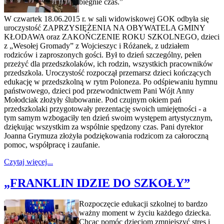
biegnie czas.”
W czwartek 18.06.2015 r. w sali widowiskowej GOK odbyła się
uroczystość ZAPRZYSIĘŻENIA NA OBYWATELA GMINY
KŁODAWA oraz ZAKOŃCZENIE ROKU SZKOLNEGO, dzieci
z „Wesołej Gromady” z Wojcieszyc i Różanek, z udziałem
rodziców i zaproszonych gości. Był to dzień szczególny, pełen
przeżyć dla przedszkolaków, ich rodzin, wszystkich pracowników
przedszkola. Uroczystość rozpoczął przemarsz dzieci kończących
edukację w przedszkolną w rytm Poloneza. Po odśpiewaniu hymnu
państwowego, dzieci pod przewodnictwem Pani Wójt Anny
Mołodciak złożyły ślubowanie. Pod czujnym okiem pań
przedszkolaki przygotowały prezentację swoich umiejętności - a
tym samym wzbogaciły ten dzień swoim występem artystycznym,
dziękując wszystkim za wspólnie spędzony czas. Pani dyrektor
Joanna Grymuza złożyła podziękowania rodzicom za całoroczną
pomoc, współpracę i zaufanie.
Czytaj więcej...
„FRANKLIN IDZIE DO SZKOŁY”
Rozpoczęcie edukacji szkolnej to bardzo
ważny moment w życiu każdego dziecka.
Chcąc pomóc dzieciom zmniejszyć stres i