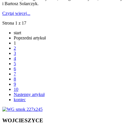
i Bartosz Solarczyk.
Czytaj więcej...
Strona 1 z 17
start
Poprzedni artykuł
1
2
3
4
5
6
7
8
9
10
Następny artykuł
koniec
WOJCIESZYCE