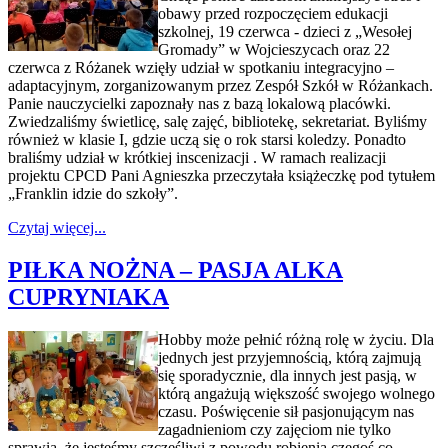
obawy przed rozpoczęciem edukacji
szkolnej, 19 czerwca - dzieci z „Wesołej
Gromady” w Wojcieszycach oraz 22
czerwca z Różanek wzięły udział w spotkaniu integracyjno –
adaptacyjnym, zorganizowanym przez Zespół Szkół w Różankach.
Panie nauczycielki zapoznały nas z bazą lokalową placówki.
Zwiedzaliśmy świetlicę, salę zajęć, bibliotekę, sekretariat. Byliśmy
również w klasie I, gdzie uczą się o rok starsi koledzy. Ponadto
braliśmy udział w krótkiej inscenizacji . W ramach realizacji
projektu CPCD Pani Agnieszka przeczytała książeczkę pod tytułem
„Franklin idzie do szkoły”.
Czytaj więcej...
PIŁKA NOŻNA – PASJA ALKA
CUPRYNIAKA
Hobby może pełnić różną rolę w życiu. Dla
jednych jest przyjemnością, którą zajmują
się sporadycznie, dla innych jest pasją, w
którą angażują większość swojego wolnego
czasu. Poświęcenie sił pasjonującym nas
zagadnieniom czy zajęciom nie tylko
sprawia, że jesteśmy szczęśliwi z powodu robienia czegoś co