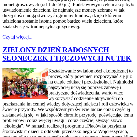
monet groszowych (od 1 do 50 gr.). Podstawowym celem akcji było
uświadomienie dzieciom, że najmniejsze monety zebrane w tak
dużej ilości mogą stworzyć ogromny fundusz, dzięki któremu
udzielona zostanie istotna pomoc bardzo wielu dzieciom, które
znalazły się w trudnej sytuacji życiowej.
Czytaj więcej...
ZIELONY DZIEŃ RADOSNYCH
SŁONECZEK I TĘCZOWYCH NUTEK
Kształtowanie świadomości ekologicznej to
proces, który powinien rozpoczynać się już
na etapie edukacji przedszkolnej. Najmłodsi
najszybciej uczą się poprzez zabawę i
praktyczne doświadczenia, warto więc
wykorzystać codzienne aktywności do
przekazania im cennej wiedzy dotyczącej miejsca i roli człowieka w
świecie przyrody. We współczesnym świecie ludzie coraz częściej
zastanawiają się, w jaki sposób chronić przyrodę, poświęcając temu
problemowi coraz więcej uwagi i coraz częściej słysząc słowo
„ekologia". W ramach realizacji programu „Placówka przyjazna
środowisku" dzieci z oddziału przedszkolnego w Wojcieszycach,
postanowiły w czynny sposób pokazać co oznacza termin recykling.