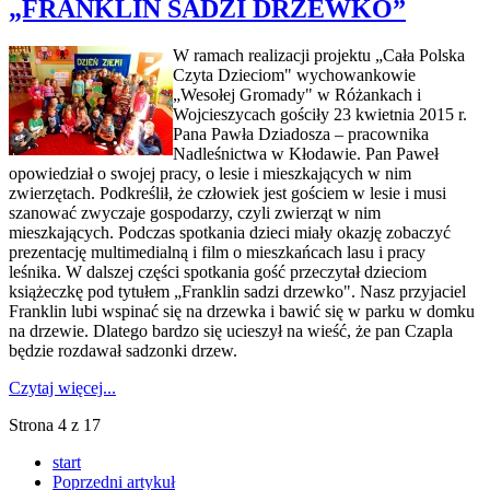
„FRANKLIN SADZI DRZEWKO”
W ramach realizacji projektu „Cała Polska
Czyta Dzieciom" wychowankowie
„Wesołej Gromady" w Różankach i
Wojcieszycach gościły 23 kwietnia 2015 r.
Pana Pawła Dziadosza – pracownika
Nadleśnictwa w Kłodawie. Pan Paweł
opowiedział o swojej pracy, o lesie i mieszkających w nim
zwierzętach. Podkreślił, że człowiek jest gościem w lesie i musi
szanować zwyczaje gospodarzy, czyli zwierząt w nim
mieszkających. Podczas spotkania dzieci miały okazję zobaczyć
prezentację multimedialną i film o mieszkańcach lasu i pracy
leśnika. W dalszej części spotkania gość przeczytał dzieciom
książeczkę pod tytułem „Franklin sadzi drzewko". Nasz przyjaciel
Franklin lubi wspinać się na drzewka i bawić się w parku w domku
na drzewie. Dlatego bardzo się ucieszył na wieść, że pan Czapla
będzie rozdawał sadzonki drzew.
Czytaj więcej...
Strona 4 z 17
start
Poprzedni artykuł