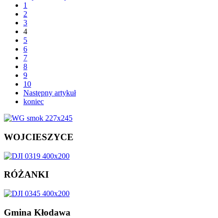
1
2
3
4
5
6
7
8
9
10
Następny artykuł
koniec
WOJCIESZYCE
RÓŻANKI
Gmina
Kłodawa