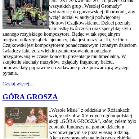
Dnia 28 i 29 kwietnia 2015 r. przedszkolaki
wszystkich grup „Wesołej Gromady"
wybrały się do gorzowskiej filharmonii, aby
wziąć udział w audycji poświęconej
Piotrowi Czajkowskiemu. Dzieci poznały
namiastkę twórczości oraz specyfikę stylu
znanego rosyjskiego kompozytora. Będąc w tak specjalnym
miejscu, odkryły rąbek tajemnicy, jaką jest muzyka. To, że Piotr
Czajkowski jest kompozytorem ponadczasowym i znanym dzieciom
świadczy fakt, że z wielkim zainteresowaniem oglądały
przygotowaną w czasie koncertu prezentację multimedialną. W
skupieniu słuchały muzyków, oglądały fragmenty baletu,
odpowiadały poprawnie na zadawane przez prowadzącą występ
pytania.
Czytaj więcej...
GÓRA GROSZA
„Wesołe Misie" z oddziału w Różankach
wzięły udział w XV edycji ogólnopolskiej
akcji „GÓRA GROSZA", której celem było
zebranie funduszy na pomoc dzieciom
wychowującym się poza własną rodziną.
Akcja przeprowadzana była przez zbiórkę