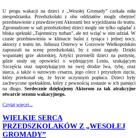
U progu wakacji na dzieci z „Wesołej Gromady” czekała miła
niespodzianka. Przedszkolaki z obu oddziałów mogły obejrzeć
przedstawienie z prawdziwymi Aktorami bez wyjeżdżania do teatru.
Zgromadzone w sali przedszkolnej dzieci mogły nie tylko oglądać z
bliska spektakl „Tajemniczy turban”, ale też wziąć w nim udział. W
czasie przedstawienia w klimacie baśni z tysiąca i jednej nocy,
aktorzy z teatru im. Juliusza Osterwy w Gorzowie Wielkopolskim
zapraszali na scenę przedszkolaki, by z nimi zagrały. Dzięki
wspaniałej grze aktorskiej, Artyści przenieśli dzieci na pustynię,
gdzie snuły się opowieści o wędrującym Leniu, szukającym
Szczęścia oraz napotykającym na swej drodze lwa, rybę, oraz
starca, a także o surowym cesarzu, jego córce i przyszłym zięciu,
który przekonał się, że bycie uczynnym popłaca. Dzieci były
zachwycone spektaklem, który z pewnością zostanie w ich pamięci
na długo.
Serdecznie dziękujemy Aktorom za tak atrakcyjne
otwarcie sezonu wakacyjnego.
Czytaj więcej...
WIELKIE SERCA
PRZEDSZKOLAKÓW Z „WESOŁEJ
GROMADY”