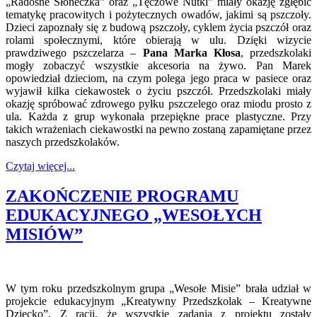
„Radosne Słoneczka” oraz „Tęczowe Nutki” miały okazję zgłębić
tematykę pracowitych i pożytecznych owadów, jakimi są pszczoły.
Dzieci zapoznały się z budową pszczoły, cyklem życia pszczół oraz
rolami społecznymi, które obierają w ulu. Dzięki wizycie
prawdziwego pszczelarza –
Pana Marka Kłosa
, przedszkolaki
mogły zobaczyć wszystkie akcesoria na żywo. Pan Marek
opowiedział dzieciom, na czym polega jego praca w pasiece oraz
wyjawił kilka ciekawostek o życiu pszczół. Przedszkolaki miały
okazję spróbować zdrowego pyłku pszczelego oraz miodu prosto z
ula. Każda z grup wykonała przepiękne prace plastyczne. Przy
takich wrażeniach ciekawostki na pewno zostaną zapamiętane przez
naszych przedszkolaków.
Czytaj więcej...
ZAKOŃCZENIE PROGRAMU
EDUKACYJNEGO „WESOŁYCH
MISIÓW”
W tym roku przedszkolnym grupa „Wesołe Misie” brała udział w
projekcie edukacyjnym „Kreatywny Przedszkolak – Kreatywne
Dziecko”. Z racji, że wszystkie zadania z projektu zostały