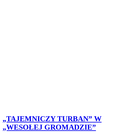
„TAJEMNICZY TURBAN” W
„WESOŁEJ GROMADZIE”