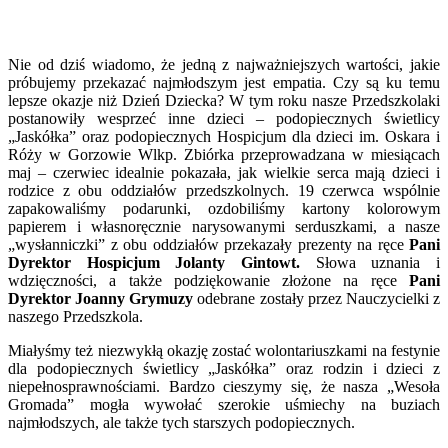
Nie od dziś wiadomo, że jedną z najważniejszych wartości, jakie
próbujemy przekazać najmłodszym jest empatia. Czy są ku temu
lepsze okazje niż Dzień Dziecka? W tym roku nasze Przedszkolaki
postanowiły wesprzeć inne dzieci – podopiecznych świetlicy
„Jaskółka” oraz podopiecznych Hospicjum dla dzieci im. Oskara i
Róży w Gorzowie Wlkp. Zbiórka przeprowadzana w miesiącach
maj – czerwiec idealnie pokazała, jak wielkie serca mają dzieci i
rodzice z obu oddziałów przedszkolnych. 19 czerwca wspólnie
zapakowaliśmy podarunki, ozdobiliśmy kartony kolorowym
papierem i własnoręcznie narysowanymi serduszkami, a nasze
„wysłanniczki” z obu oddziałów przekazały prezenty na ręce
Pani
Dyrektor Hospicjum Jolanty Gintowt.
Słowa uznania i
wdzięczności, a także podziękowanie złożone na ręce
Pani
Dyrektor Joanny Grymuzy
odebrane zostały przez Nauczycielki z
naszego Przedszkola.
Miałyśmy też niezwykłą okazję zostać wolontariuszkami na festynie
dla podopiecznych świetlicy „Jaskółka” oraz rodzin i dzieci z
niepełnosprawnościami. Bardzo cieszymy się, że nasza „Wesoła
Gromada” mogła wywołać szerokie uśmiechy na buziach
najmłodszych, ale także tych starszych podopiecznych.